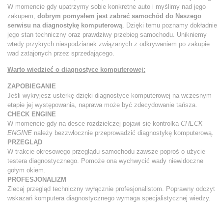
W momencie gdy upatrzymy sobie konkretne auto i myślimy nad jego
zakupem,
dobrym pomysłem jest zabrać samochód do Naszego
serwisu na diagnostykę komputerową
. Dzięki temu poznamy dokładnie
jego stan techniczny oraz prawdziwy przebieg samochodu. Unikniemy
wtedy przykrych niespodzianek związanych z odkrywaniem po zakupie
wad zatajonych przez sprzedającego.
Warto wiedzieć o diagnostyce komputerowej:
ZAPOBIEGANIE
Jeśli wykryjesz usterkę dzięki diagnostyce komputerowej na wczesnym
etapie jej występowania, naprawa może być zdecydowanie tańsza.
CHECK ENGINE
W momencie gdy na desce rozdzielczej pojawi się kontrolka
CHECK
ENGINE
należy bezzwłocznie przeprowadzić diagnostykę komputerową.
PRZEGLĄD
W trakcie okresowego przeglądu samochodu zawsze poproś o użycie
testera diagnostycznego. Pomoże ona wychwycić wady niewidoczne
gołym okiem.
PROFESJONALIZM
Zlecaj przegląd techniczny wyłącznie profesjonalistom. Poprawny odczyt
wskazań komputera diagnostycznego wymaga specjalistycznej wiedzy.