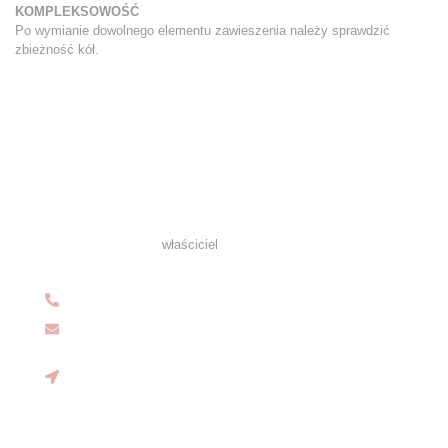
KOMPLEKSOWOŚĆ
Po wymianie dowolnego elementu zawieszenia należy sprawdzić
zbieżność kół.
Potrzebujesz serwisu?
Pozdrawiam Serdecznie i Zapraszam do Mojego Serwisu!
Marcin Myśliński -
właściciel
+49 157.5246.9631
serwis@autovipcar.eu
Gutenbergstrasse 13
53332 Bornheim
Nadrenia Północna-Westfalia